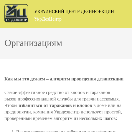
Перейти
к
УКРАИНСКИЙ ЦЕНТР ДЕЗИНФЕКЦИИ
содержимому
УкрДезЦентр
(нажмите
Enter)
Организациям
Как мы это делаем – алгоритм проведения дезинсекции
Самое эффективное средство от клопов и тараканов —
вызов профессиональной службы для травли насекомых.
Чтобы
избавиться от тараканов и клопов
в доме или на
предприятии, компания Укрдезцентр использует простой,
проверенный временем алгоритм из нескольких шагов:
Вы оставляете заявку на сайте или в телефонном